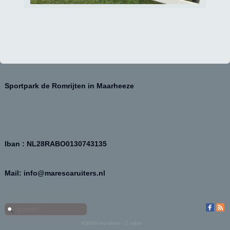
Sportpark de Romrijten in Maarheeze
Iban : NL28RABO0130743135
Mail: info@marescaruiters.nl
838939
bezoekers - 2 online