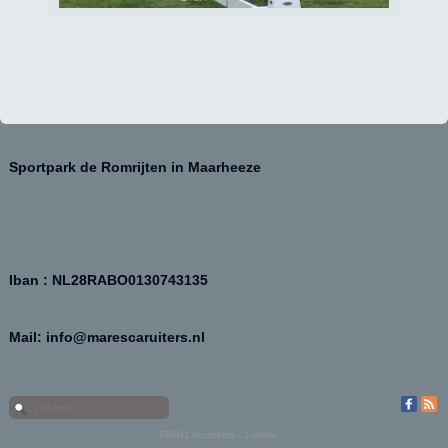
Sportpark de Romrijten in Maarheeze
Iban : NL28RABO0130743135
Mail: info@marescaruiters.nl
838941
bezoekers - 1 online