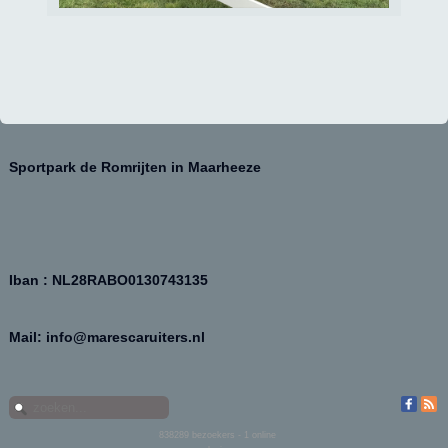
Sportpark de Romrijten in Maarheeze
Iban : NL28RABO0130743135
Mail: info@marescaruiters.nl
838289
bezoekers - 1 online