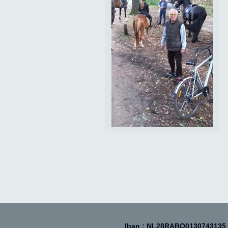
Iban : NL28RABO0130743135