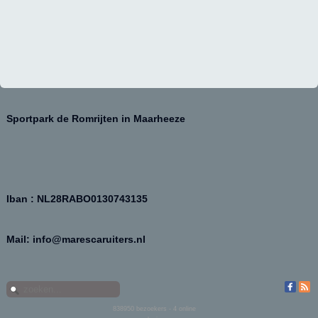
Sportpark de Romrijten in Maarheeze
Iban : NL28RABO0130743135
Mail: info@marescaruiters.nl
838950
bezoekers - 4 online