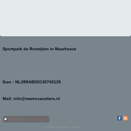
Sportpark de Romrijten in Maarheeze
Iban : NL28RABO0130743135
Mail: info@marescaruiters.nl
838540
bezoekers - 1 online