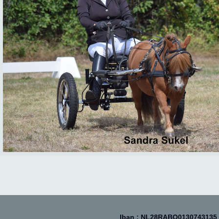
Iban : NL28RABO0130743135