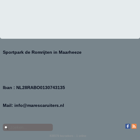
Sportpark de Romrijten in Maarheeze
Iban : NL28RABO0130743135
Mail: info@marescaruiters.nl
838579
bezoekers - 1 online