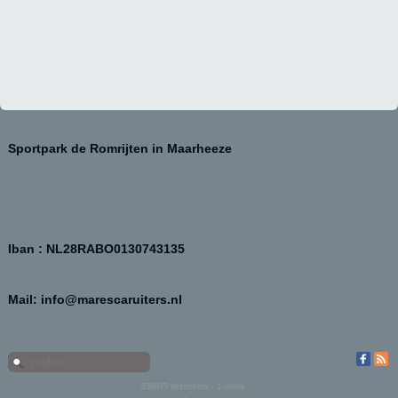
Sportpark de Romrijten in Maarheeze
Iban : NL28RABO0130743135
Mail: info@marescaruiters.nl
838645
bezoekers - 1 online