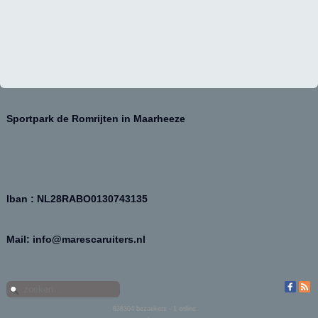
Sportpark de Romrijten in Maarheeze
Iban : NL28RABO0130743135
Mail: info@marescaruiters.nl
838304
bezoekers - 1 online