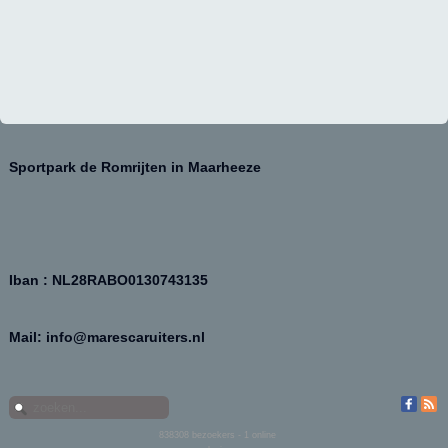
Sportpark de Romrijten in Maarheeze
Iban : NL28RABO0130743135
Mail: info@marescaruiters.nl
838308
bezoekers - 1 online