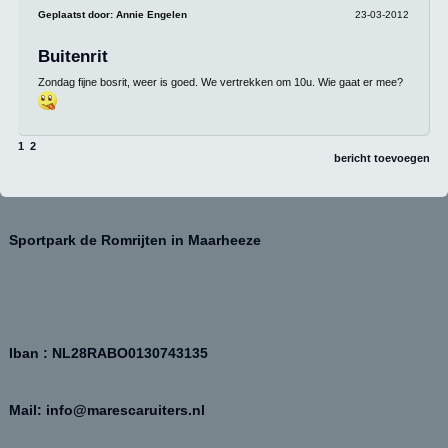
Geplaatst door:
Annie Engelen
23-03-2012
Buitenrit
Zondag fijne bosrit, weer is goed. We vertrekken om 10u. Wie gaat er mee?
1
2
bericht toevoegen
Sportpark de Romrijten in Maarheeze
Iban : NL28RABO0130743135
Mail: info@marescaruiters.nl