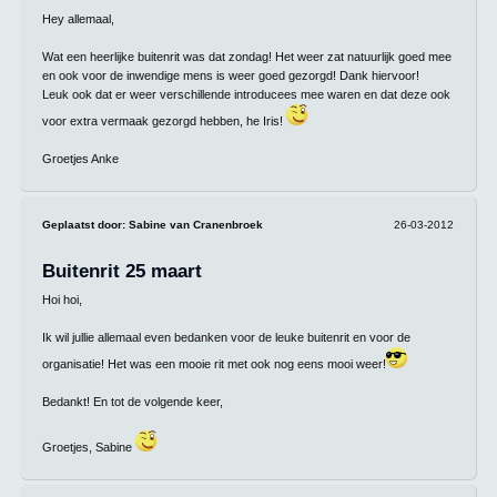
Hey allemaal,
Wat een heerlijke buitenrit was dat zondag! Het weer zat natuurlijk goed mee
en ook voor de inwendige mens is weer goed gezorgd! Dank hiervoor!
Leuk ook dat er weer verschillende introducees mee waren en dat deze ook
voor extra vermaak gezorgd hebben, he Iris!
Groetjes Anke
Geplaatst door:
Sabine van Cranenbroek
26-03-2012
Buitenrit 25 maart
Hoi hoi,
Ik wil jullie allemaal even bedanken voor de leuke buitenrit en voor de
organisatie! Het was een mooie rit met ook nog eens mooi weer!
Bedankt! En tot de volgende keer,
Groetjes, Sabine