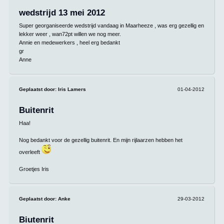
wedstrijd 13 mei 2012
Super georganiseerde wedstrijd vandaag in Maarheeze , was erg gezellig en
lekker weer , wan72pt willen we nog meer.
Annie en medewerkers , heel erg bedankt
gr
Anne
Geplaatst door:
Iris Lamers
01-04-2012
Buitenrit
Haa!
Nog bedankt voor de gezellig buitenrit. En mijn rijlaarzen hebben het
overleeft
Groetjes Iris
Geplaatst door:
Anke
29-03-2012
Biutenrit