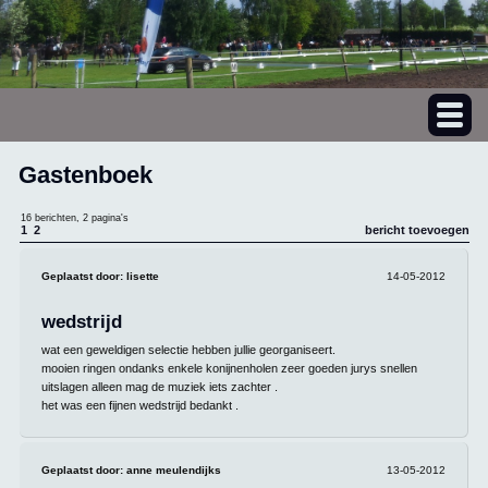
Gastenboek
16 berichten, 2 pagina's
1
2
bericht toevoegen
Geplaatst door:
lisette
14-05-2012
wedstrijd
wat een geweldigen selectie hebben jullie georganiseert.
mooien ringen ondanks enkele konijnenholen zeer goeden jurys snellen
uitslagen alleen mag de muziek iets zachter .
het was een fijnen wedstrijd bedankt .
Geplaatst door:
anne meulendijks
13-05-2012