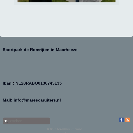
Sportpark de Romrijten in Maarheeze
Iban : NL28RABO0130743135
Mail: info@marescaruiters.nl
838672
bezoekers - 1 online